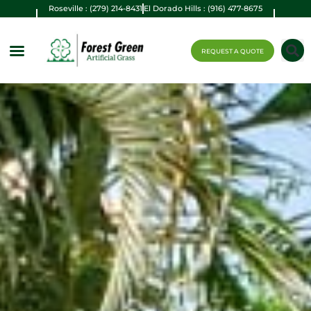
Roseville : (279) 214-8431
El Dorado Hills : (916) 477-8675
REQUEST A QUOTE